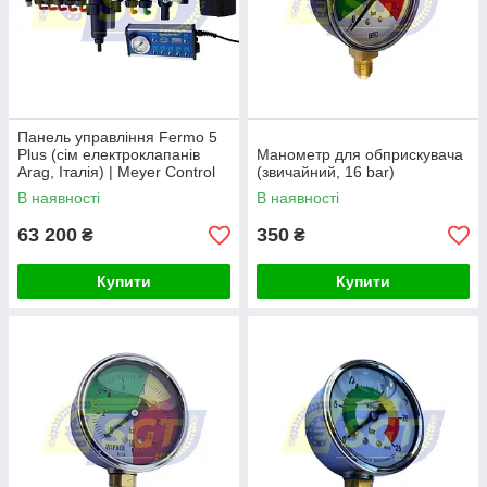
Панель управління Fermo 5
Plus (сім електроклапанів
Манометр для обприскувача
Arag, Італія) | Meyer Control
(звичайний, 16 bar)
Panel 7
В наявності
В наявності
63 200
350
₴
₴
Купити
Купити