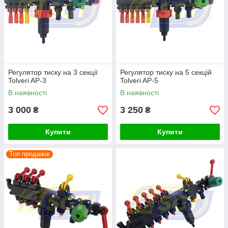
можна придбати за найвигіднішими цінами в роздріб або
оптом. Продукція авторитетних виробників дозволить
підвищити продуктивність сільськогосподарської діяльності і
фінансову привабливість господарства.
Регулятор тиску на 3 секції
Регулятор тиску на 5 секцій
Tolveri AP-3
Tolveri AP-5
В наявності
В наявності
3 000
3 250
₴
₴
Купити
Купити
Топ продажів