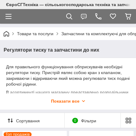
ЄвроСГТехніка — сільськогосподарська техніка та запчаст
Товари та послуги
Запчастини та комплектуючі для обп
Регулятори тиску та запчастини до них
Для правильного функціонування обприскувачів необхідні
регулятори тиску. Пристрій являє собою кран з клапаном,
закриваючи і відкриваючи який можна регулювати тиск подачі
робочої рідини.
В асортименті нашого магазину представлено розподільники
тиску, які допоможуть налагодити ефективну роботу
Показати все
обприскувачів. Для обслуговування і ремонту в наявності
необхідні запчастини європейського виробництва.
Сортування
0
Фільтри
Різновиди регуляторів тиску
Топ продажів