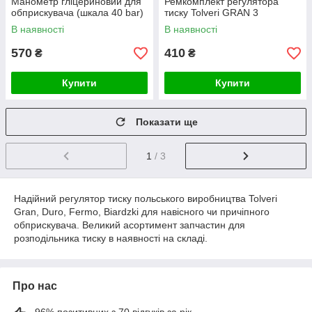
Манометр гліцериновий для
Ремкомплект регулятора
обприскувача (шкала 40 bar)
тиску Tolveri GRAN 3
В наявності
В наявності
570
410
₴
₴
Купити
Купити
Показати ще
1
/ 3
Надійний регулятор тиску польського виробництва Tolveri
Gran, Duro, Fermo, Biardzki для навісного чи причіпного
обприскувача. Великий асортимент запчастин для
розподільника тиску в наявності на складі.
Про нас
96% позитивних з 70 відгуків за рік