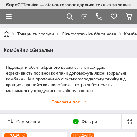
ЄвроСГТехніка — сільськогосподарська техніка та запчаст
Товари та послуги
Сільгосптехніка б/в та нова
Комба
Комбайни збиральні
Підвищити обсяг зібраного врожаю, і як наслідок,
ефективність посівної компанії допоможуть якісні збиральні
комбайни. Ми пропонуємо сільськогосподарську техніку від
кращих європейських виробників, котра забезпечить
максимальну продуктивність збору врожаю.
Показати все
Чому купівля збиральних комбайнів
вигідніша за оренду
Сортування
0
Фільтри
Практика найму працівників із власною збиральною технікою
ПРОДАНО
ПРОДАНО