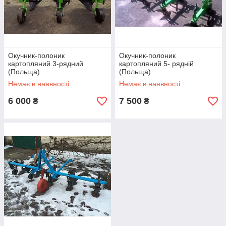
высокотехнологичное и универсальное оборудование по
доступной цене!
Окучник-полоник
Окучник-полоник
картопляний 3-рядний
картопляний 5- рядній
(Польща)
(Польща)
Немає в наявності
Немає в наявності
6 000
7 500
₴
₴