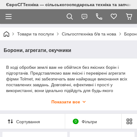
ЄвроСГТехніка — сільськогосподарська техніка та запчаст
Товари та послуги
Сільгосптехніка б/в та нова
Борони
Борони, агрегати, окучники
В ході обробки землі вам не обійтися без якісних борін і
підгортачів. Представляємо вам якісні і перевірені агрегати
фірми Tolmet, які забезпечать вам найкраще виконання всіх
поставлених завдань. Довговічні, ефективні і прості у
використанні, вони ідеально підійдуть для будь-якого
фермерського господарства. Найкраще поєднання високої
Показати все
європейської якості та низьких і демократичних цін! Ви
можете купити доступні в наявності моделі, а також замовити
потрібний вам агрегат.
Сортування
0
Фільтри
Першокласні борони