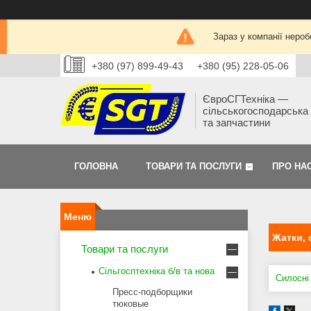
Зараз у компанії нероб
+380 (97) 899-49-43
+380 (95) 228-05-06
ЄвроСГТехніка —
сільськогосподарська 
та запчастини
ГОЛОВНА
ТОВАРИ ТА ПОСЛУГИ
ПРО НА
Жатки, 
Товари та послуги
Сільгосптехніка б/в та нова
Силосні
Пресс-подборщики
тюковые