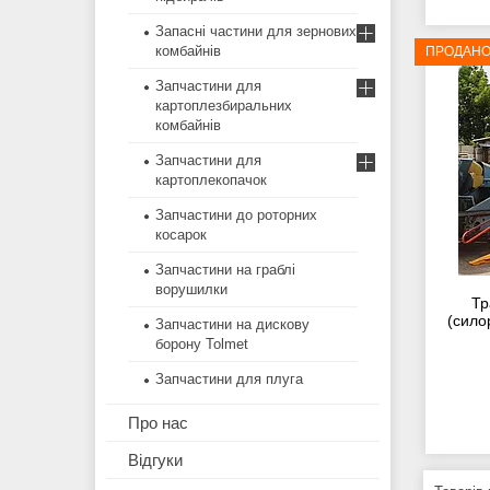
Запасні частини для зернових
комбайнів
ПРОДАН
Запчастини для
картоплезбиральних
комбайнів
Запчастини для
картоплекопачок
Запчастини до роторних
косарок
Запчастини на граблі
ворушилки
Тр
(силор
Запчастини на дискову
борону Tolmet
Запчастини для плуга
Про нас
Відгуки