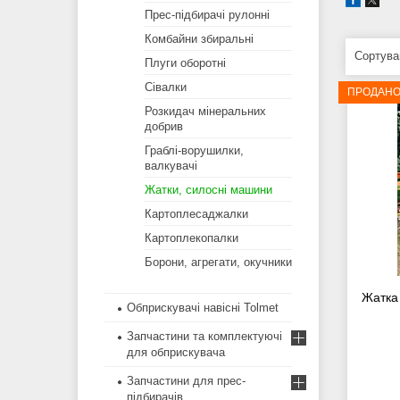
Прес-підбирачі рулонні
Комбайни збиральні
Плуги оборотні
Сівалки
ПРОДАН
Розкидач мінеральних
добрив
Граблі-ворушилки,
валкувачі
Жатки, силосні машини
Картоплесаджалки
Картоплекопалки
Борони, агрегати, окучники
Жатка 
Обприскувачі навісні Tolmet
Запчастини та комплектуючі
для обприскувача
Запчастини для прес-
підбирачів