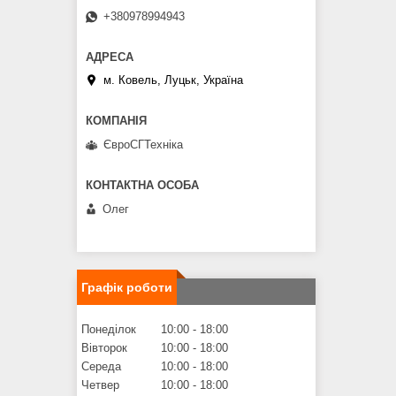
+380978994943
м. Ковель, Луцьк, Україна
ЄвроСГТехніка
Олег
Графік роботи
Понеділок
10:00
18:00
Вівторок
10:00
18:00
Середа
10:00
18:00
Четвер
10:00
18:00