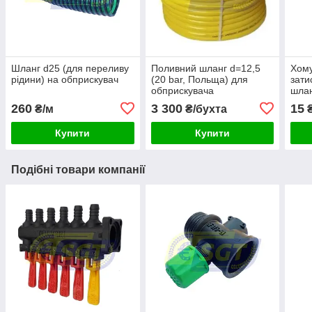
Шланг d25 (для переливу
Поливний шланг d=12,5
Хому
рідини) на обприскувач
(20 bar, Польща) для
зати
обприскувача
шлан
260
3 300
15
₴/м
₴/бухта
Купити
Купити
Подібні товари компанії