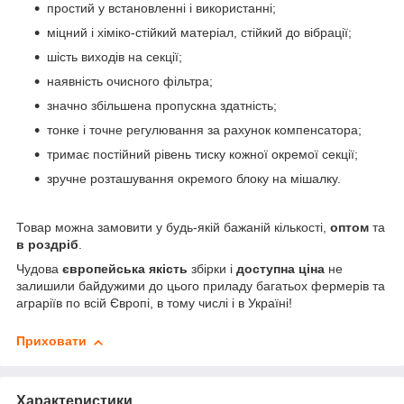
простий у встановленні і використанні;
міцний і хіміко-стійкий матеріал, стійкий до вібрації;
шість виходів на секції;
наявність очисного фільтра;
значно збільшена пропускна здатність;
тонке і точне регулювання за рахунок компенсатора;
тримає постійний рівень тиску кожної окремої секції;
зручне розташування окремого блоку на мішалку.
Товар можна замовити у будь-якій бажаній кількості,
оптом
та
в роздріб
.
Чудова
європейська якість
збірки і
доступна ціна
не
залишили байдужими до цього приладу багатьох фермерів та
аграріїв по всій Європі, в тому числі і в Україні!
Приховати
Характеристики