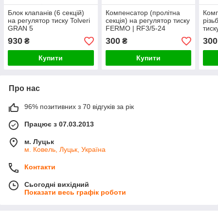
Блок клапанів (6 секцій)
Компенсатор (пролітна
Комп
на регулятор тиску Tolveri
секція) на регулятор тиску
різь
GRAN 5
FERMO | RF3/5-24
тиск
930
300
300
₴
₴
Купити
Купити
Про нас
96% позитивних з 70 відгуків за рік
Працює з 07.03.2013
м. Луцьк
м. Ковель, Луцьк, Україна
Контакти
Сьогодні вихідний
Показати весь графік роботи