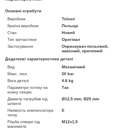
Основні атрибути
Виробник
Tolveri
Країна виробник
Польща
Стан
Новий
Тип запчастини
Оригінал
Застосування
Оприскувач польовий,
навісний, причіпний
Додаткові характеристики деталі
Вид
Механічний
Макс. тиск
20 bar
Вага деталі
4.6 kg
Параметри потоку на
Так
кожну секцію
Діаметр патрубків під
Ø12,5 mm; Ø25 mm
шланги
Наявність компенсатора
Є
тиску
Різьба отвори під
М12х1,5
манометр