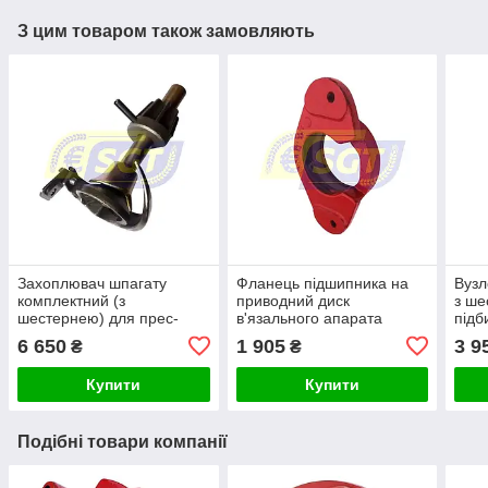
З цим товаром також замовляють
Захоплювач шпагату
Фланець підшипника на
Вузл
комплектний (з
приводний диск
з ше
шестернею) для прес-
в'язального апарата
підб
підбирача Welger
Welger
6 650
1 905
3 9
₴
₴
Купити
Купити
Подібні товари компанії