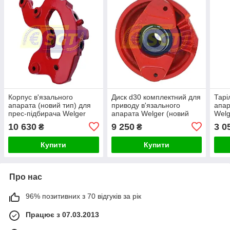
Корпус в'язального
Диск d30 комплектний для
Тарі
апарата (новий тип) для
приводу в'язального
апар
прес-підбирача Welger
апарата Welger (новий
Welg
тип)
10 630
9 250
3 0
₴
₴
Купити
Купити
Про нас
96% позитивних з 70 відгуків за рік
Працює з 07.03.2013