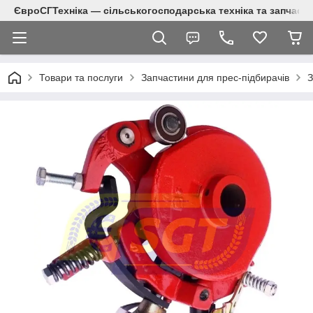
ЄвроСГТехніка — сільськогосподарська техніка та запчаст
Товари та послуги
Запчастини для прес-підбирачів
З