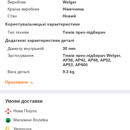
Виробник
Welger
Країна виробник
Німеччина
Стан
Новий
Користувальницькі характеристики
Тип техніки
Тюків прес-підбирач
Додаткові характеристики деталі
Діаметр внутрішній
30 mm
Застосування
Тюків прес-підбирач Welger,
АР38, АР42, АР48, АР52,
АР53, АР400
Вага деталі
9.3 kg
Приховати
Умови доставки
Нова Пошта
Магазини Rozetka
Укрпошта