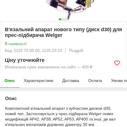
В'язальний апарат нового типу (диск d30) для
прес-підбирача Welger
В наявності
Код: 1122.72.00.00, 1120.23.23
Роздріб
Ціну уточнюйте
Мінімальна сума замовлення на сайті — 400 ₴
Опис
Характеристики
Доставка
Оплата
Умови п
Опис
Комплектний в'язальний апарат з зубчастим диском d30,
новий тип. Застосовується у прес-підбирача Welger нових
модифікацій AP42, AP38, AP52, AP53, AP400 та інші, де вал
в'язальних механізмів дорівнює діаметру 30 мм.