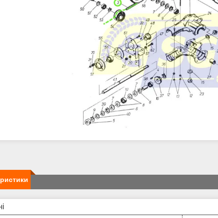
еристики
ні