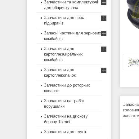
Запчастини та комплектуючі
для обприскувача
Запчастини для прес-
підбирачів
Запасні частини для зернових
комбайнів
Запчастини для
картоплезбиральних
комбайнів
Запчастини для
картоплекопачок
Запчастини до роторних
косарок
Запчастини на граблі
Запасна
ворушилки
головно
заванта
Запчастини на дискову
борону Tolmet
Запчастини для плуга