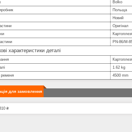
к
Bolko
иробник
Польща
Новий
астини
Оригінал
іки
Картоплез
частини
PN-86/M-8
ові характеристики деталі
вання
Картоплез
алі
1.62 kg
 ременя
4500 mm
ція для замовлення
310 ₴