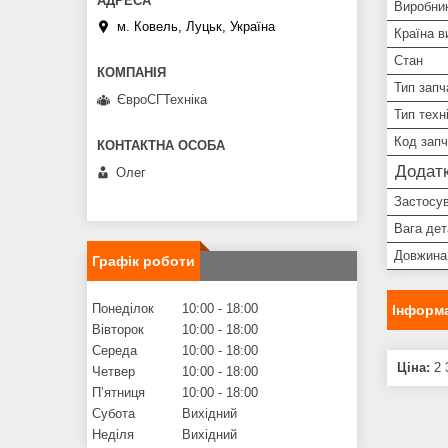
Виробни
м. Ковель, Луцьк, Україна
Країна в
Стан
Тип запч
ЄвроСГТехніка
Тип техн
Код зап
Додатк
Олег
Застосу
Вага дет
Довжина
Графік роботи
Понеділок
10:00
18:00
Інформа
Вівторок
10:00
18:00
Середа
10:00
18:00
Ціна:
2 
Четвер
10:00
18:00
Пʼятниця
10:00
18:00
Субота
Вихідний
Неділя
Вихідний