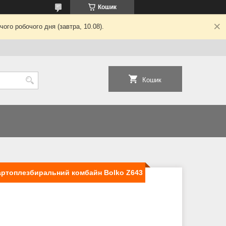
Кошик
ого робочого дня (завтра, 10.08).
Кошик
картоплезбиральний комбайн Bolko Z643