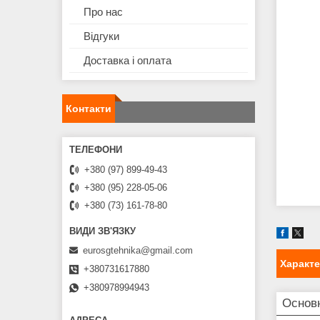
Про нас
Відгуки
Доставка і оплата
Контакти
+380 (97) 899-49-43
+380 (95) 228-05-06
+380 (73) 161-78-80
eurosgtehnika@gmail.com
Характ
+380731617880
+380978994943
Основ