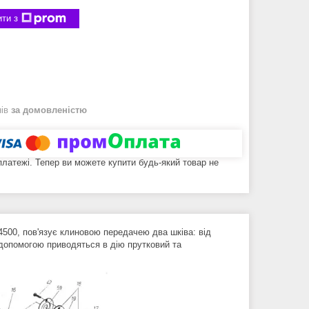
ти з
нів
за домовленістю
 платежі. Тепер ви можете купити будь-який товар не
500, пов'язує клиновою передачею два шківа: від
 допомогою приводяться в дію прутковий та