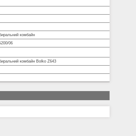
биральний комбайн
5200/06
биральний комбайн Bolko Z643