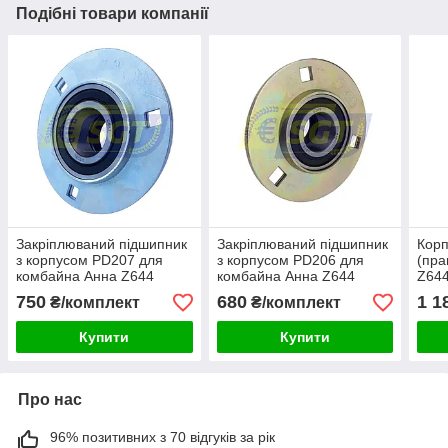
Подібні товари компанії
Закріплюваний підшипник
Закріплюваний підшипник
Корп
з корпусом PD207 для
з корпусом PD206 для
(пра
комбайна Анна Z644
комбайна Анна Z644
Z64
750
680
1 1
₴/комплект
₴/комплект
Купити
Купити
Про нас
96% позитивних з 70 відгуків за рік