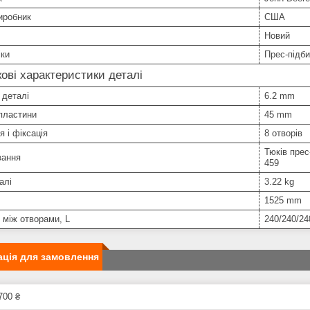
иробник
США
Новий
іки
Прес-підб
ові характеристики деталі
 деталі
6.2 mm
пластини
45 mm
я і фіксація
8 отворів
Тюків прес
вання
459
алі
3.22 kg
1525 mm
 між отворами, L
240/240/24
ція для замовлення
700 ₴