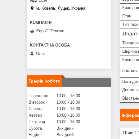
Країна в
м. Ковель, Луцьк, Україна
Стан
Тип техн
ЄвроСГТехніка
Додатк
Товщина
Ширина 
Олег
Кріпленн
Застосу
Графік роботи
Вага дет
Довжина
Понеділок
10:00
18:00
Відстань
Вівторок
10:00
18:00
Середа
10:00
18:00
Інформа
Четвер
10:00
18:00
Пʼятниця
10:00
18:00
Субота
Вихідний
Ціна:
1 
Неділя
Вихідний