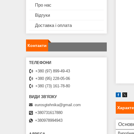
Про нас
Відгуки
Доставка і оплата
Контакти
+380 (97) 899-49-43
+380 (95) 228-05-06
+380 (73) 161-78-80
eurosgtehnika@gmail.com
Характ
+380731617880
+380978994943
Основн
Виробни