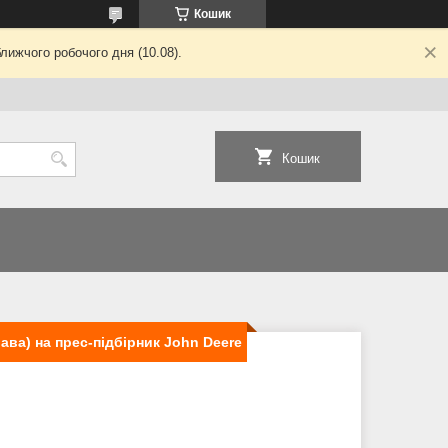
Кошик
лижчого робочого дня (10.08).
Кошик
ава) на прес-підбірник John Deere