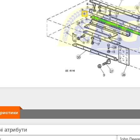
еристики
і атрибути
к
John Deere