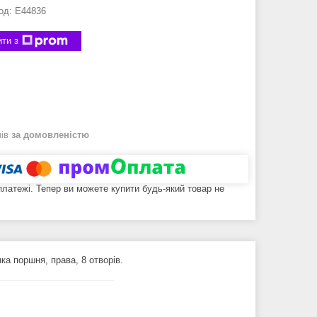
од:
E44836
ти з
нів
за домовленістю
 платежі. Тепер ви можете купити будь-який товар не
ка поршня, права, 8 отворів.