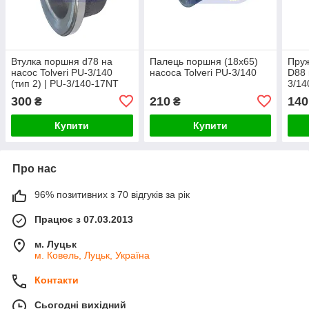
Втулка поршня d78 на
Палець поршня (18x65)
Пруж
насос Tolveri PU-3/140
насоса Tolveri PU-3/140
D88 
(тип 2) | PU-3/140-17NT
3/14
300
210
140
₴
₴
Купити
Купити
Про нас
96% позитивних з 70 відгуків за рік
Працює з 07.03.2013
м. Луцьк
м. Ковель, Луцьк, Україна
Контакти
Сьогодні вихідний