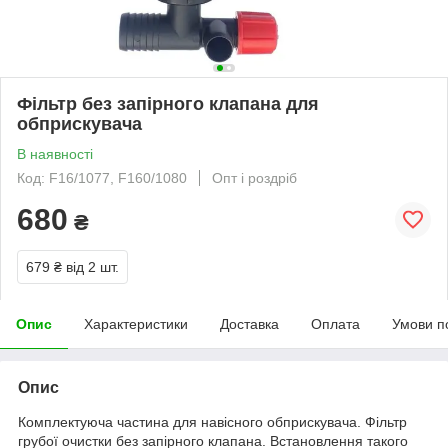
Фільтр без запірного клапана для
обприскувача
В наявності
Код: F16/1077, F160/1080
Опт і роздріб
680
₴
679 ₴
від 2 шт.
Опис
Характеристики
Доставка
Оплата
Умови п
Опис
Комплектуюча частина для навісного обприскувача. Фільтр
грубої очистки без запірного клапана. Встановлення такого