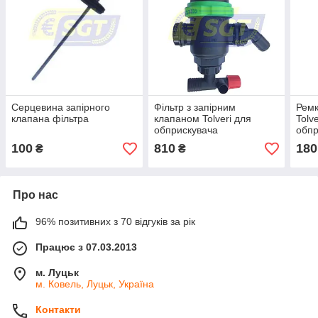
Серцевина запірного
Фільтр з запірним
Ремк
клапана фільтра
клапаном Tolveri для
Tolv
обприскувача
обпр
100
810
180
₴
₴
Про нас
96% позитивних з 70 відгуків за рік
Працює з 07.03.2013
м. Луцьк
м. Ковель, Луцьк, Україна
Контакти