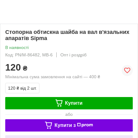
Стопорна обтискна шайба на вал в'язальних
апаратів Sipma
В наявності
Код: PN/M-86482, MB-6
Опт і роздріб
120
₴
Мінімальна сума замовлення на сайті — 400 ₴
120 ₴
від 2 шт.
Купити
або
Купити з