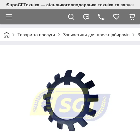
ЄвроСГТехніка — сільськогосподарська техніка та запчаст
Товари та послуги
Запчастини для прес-підбирачів
З