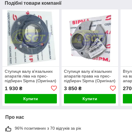
Подібні товари компанії
Ступиця валу в'язальних
Ступиця валу в'язальних
Втул
апаратів ліва на прес-
апаратів права на прес-
на в
підбирач Sipma (Оригінал)
підбирач Sipma (Оригінал)
апар
1 930
3 850
270
₴
₴
Купити
Купити
Про нас
96% позитивних з 70 відгуків за рік