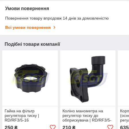
Умови повернення
Повернення товару впродовж 14 днів за домовленістю
Всі умови повернення
Подібні товари компанії
Гайка на фільтр
Коліно манометра на
Корп
регулятора тиску |
регулятор тиску до
(осн
RD/RF3/5-16
обприскувача | RD/RF3/5-
регу
27
GRA
250
210
635
₴
₴