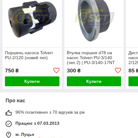
Поршень насоса Tolveri
Втулка поршня d78 на
Дист
PU-2/120 (новий тип)
насос Tolveri PU-3/140
насо
(тип 2) | PU-3/140-17NT
2/12
750
300
85
₴
₴
Купити
Купити
Про нас
96% позитивних з 70 відгуків за рік
Працює з 07.03.2013
м. Луцьк