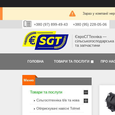
Зараз у компанії не
+380 (97) 899-49-43
+380 (95) 228-05-06
ЄвроСГТехніка —
сільськогосподарська 
та запчастини
ГОЛОВНА
ТОВАРИ ТА ПОСЛУГИ
ПРО НА
Товари та послуги
Сільгосптехніка б/в та нова
Обприскувачі навісні Tolmet