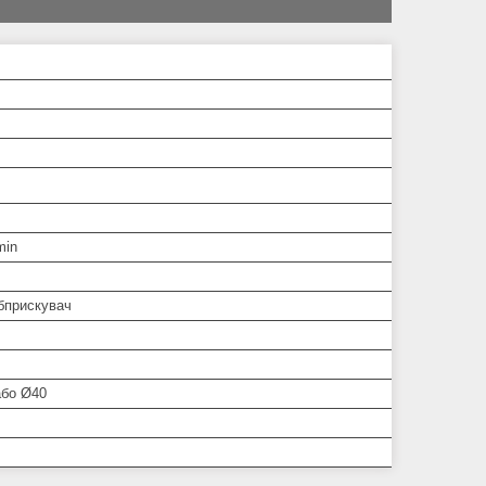
min
бприскувач
або Ø40