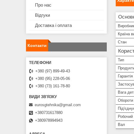
Характ
Про нас
Відгуки
Основн
Доставка і оплата
Виробни
Країна в
Стан
Контакти
Корист
Тип
Продукти
+380 (97) 899-49-43
Гарантія
+380 (95) 228-05-06
Застосу
+380 (73) 161-78-80
Вага дет
Обороти
eurosgtehnika@gmail.com
Під'єдну
+380731617880
Робочий 
+380978994943
Вал