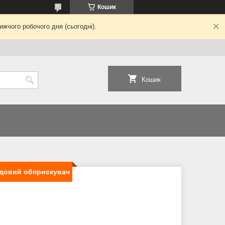
Кошик
жчого робочого дня (сьогодні).
Кошик
садовий обприскувач