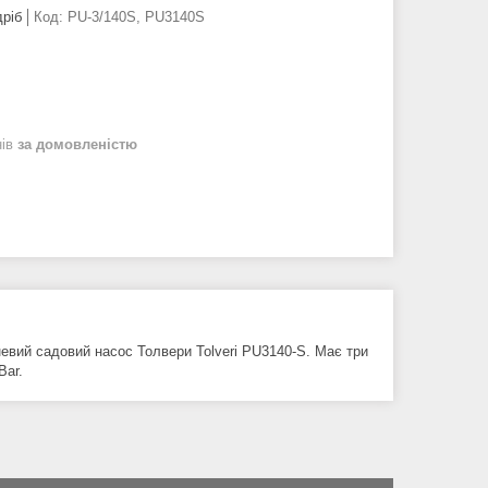
дріб
Код:
PU-3/140S, PU3140S
нів
за домовленістю
вий садовий насос Толвери Tolveri PU3140-S. Має три
Bar.