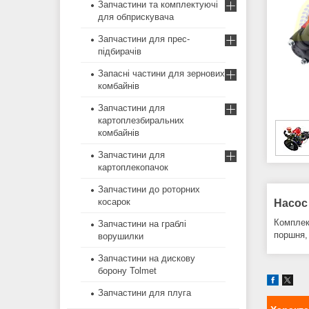
Запчастини та комплектуючі
для обприскувача
Запчастини для прес-
підбирачів
Запасні частини для зернових
комбайнів
Запчастини для
картоплезбиральних
комбайнів
Запчастини для
картоплекопачок
Запчастини до роторних
косарок
Насос 
Комплек
Запчастини на граблі
поршня, 
ворушилки
Запчастини на дискову
борону Tolmet
Запчастини для плуга