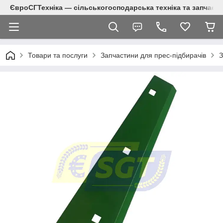
ЄвроСГТехніка — сільськогосподарська техніка та запчаст
Товари та послуги
Запчастини для прес-підбирачів
З