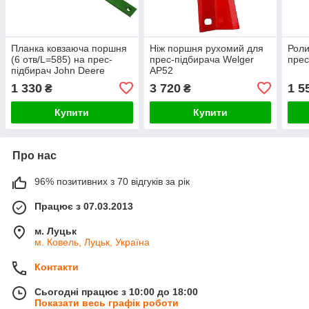
Планка ковзаюча поршня
Ніж поршня рухомий для
Роли
(6 отв/L=585) на прес-
прес-підбирача Welger
прес
підбирач John Deere
AP52
1 330
3 720
1 5
₴
₴
Купити
Купити
Про нас
96% позитивних з 70 відгуків за рік
Працює з 07.03.2013
м. Луцьк
м. Ковель, Луцьк, Україна
Контакти
Сьогодні працює з 10:00 до 18:00
Показати весь графік роботи