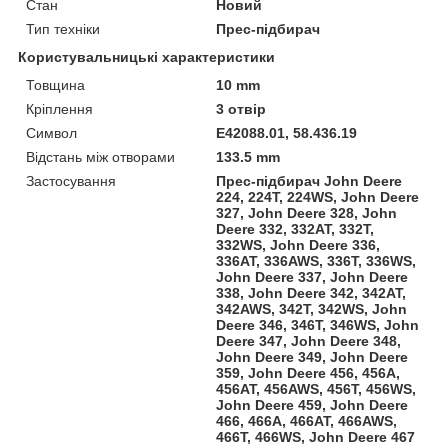
Стан
Новий
Тип техніки
Прес-підбирач
Користувальницькі характеристики
Товщина
10 mm
Кріплення
3 отвір
Символ
E42088.01, 58.436.19
Відстань між отворами
133.5 mm
Застосування
Прес-підбирач John Deere
224, 224T, 224WS, John Deere
327, John Deere 328, John
Deere 332, 332AT, 332T,
332WS, John Deere 336,
336AT, 336AWS, 336T, 336WS,
John Deere 337, John Deere
338, John Deere 342, 342AT,
342AWS, 342T, 342WS, John
Deere 346, 346T, 346WS, John
Deere 347, John Deere 348,
John Deere 349, John Deere
359, John Deere 456, 456A,
456AT, 456AWS, 456T, 456WS,
John Deere 459, John Deere
466, 466A, 466AT, 466AWS,
466T, 466WS, John Deere 467