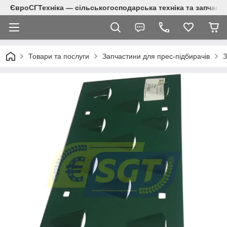
ЄвроСГТехніка — сільськогосподарська техніка та запчаст
Товари та послуги
Запчастини для прес-підбирачів
З