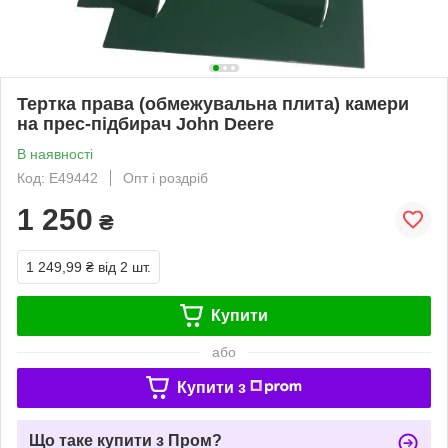
Тертка права (обмежувальна плита) камери
на прес-підбирач John Deere
В наявності
Код: E49442
Опт і роздріб
1 250
₴
1 249,99 ₴
від 2 шт.
Купити
або
Купити з
Що таке купити з Пром?