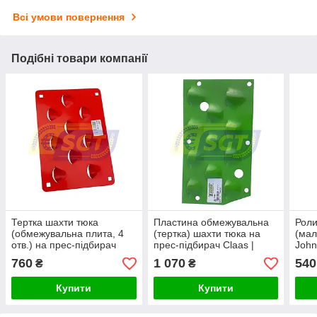
Всі умови повернення
Подібні товари компанії
Тертка шахти тюка
Пластина обмежувальна
Роли
(обмежувальна плита, 4
(тертка) шахти тюка на
(мал
отв.) на прес-підбирач
прес-підбирач Claas |
John
Welger
810860
760
1 070
540
₴
₴
Купити
Купити