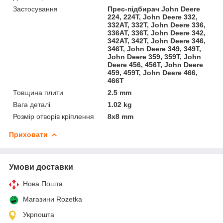
Застосування
Прес-підбирач John Deere
224, 224T, John Deere 332,
332AT, 332T, John Deere 336,
336AT, 336T, John Deere 342,
342AT, 342T, John Deere 346,
346T, John Deere 349, 349T,
John Deere 359, 359T, John
Deere 456, 456T, John Deere
459, 459T, John Deere 466,
466T
Товщина плити
2.5 mm
Вага деталі
1.02 kg
Розмір отворів кріплення
8х8 mm
Приховати
Умови доставки
Нова Пошта
Магазини Rozetka
Укрпошта