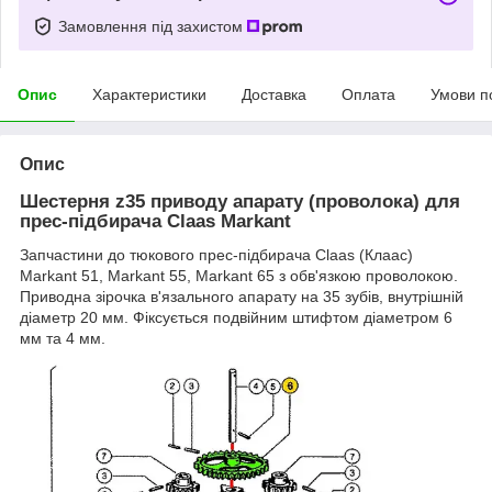
Замовлення під захистом
Опис
Характеристики
Доставка
Оплата
Умови п
Опис
Шестерня z35 приводу апарату (проволока) для
прес-підбирача Claas Markant
Запчастини до тюкового прес-підбирача Claas (Клаас)
Markant 51, Markant 55, Markant 65 з обв'язкою проволокою.
Приводна зірочка в'язального апарату на 35 зубів, внутрішній
діаметр 20 мм. Фіксується подвійним штифтом діаметром 6
мм та 4 мм.