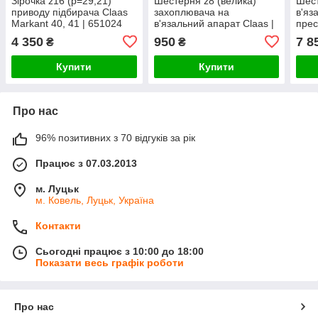
Зірочка z16 (p=29,21)
Шестерня z8 (велика)
Шес
приводу підбирача Claas
захоплювача на
в'яз
Markant 40, 41 | 651024
в'язальний апарат Claas |
прес
000006
(Ори
4 350
950
7 8
₴
₴
Купити
Купити
Про нас
96% позитивних з 70 відгуків за рік
Працює з 07.03.2013
м. Луцьк
м. Ковель, Луцьк, Україна
Контакти
Сьогодні працює з 10:00 до 18:00
Показати весь графік роботи
Про нас