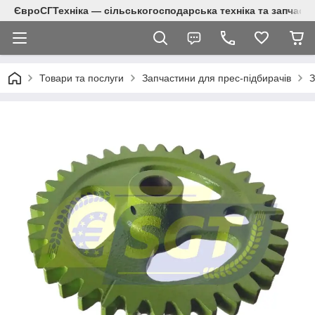
ЄвроСГТехніка — сільськогосподарська техніка та запчаст
Товари та послуги
Запчастини для прес-підбирачів
З