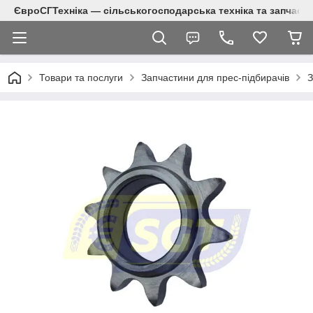
ЄвроСГТехніка — сільськогосподарська техніка та запчаст
Товари та послуги
Запчастини для прес-підбирачів
З