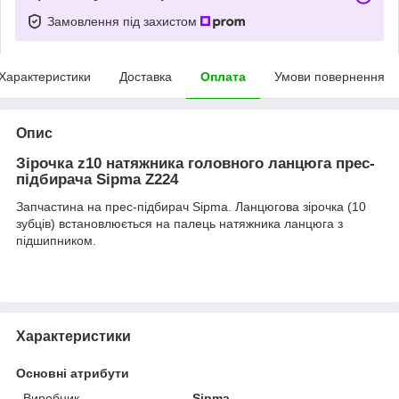
Замовлення під захистом
Характеристики
Доставка
Оплата
Умови повернення
Опис
Зірочка z10 натяжника головного ланцюга прес-
підбирача Sipma Z224
Запчастина на прес-підбирач Sipma. Ланцюгова зірочка (10
зубців) встановлюється на палець натяжника ланцюга з
підшипником.
Характеристики
Основні атрибути
Виробник
Sipma