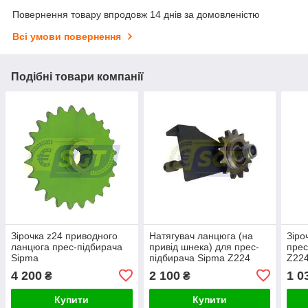
Повернення товару впродовж 14 днів за домовленістю
Всі умови повернення
Подібні товари компанії
Зірочка z24 приводного
Натягувач ланцюга (на
Зіро
ланцюга прес-підбирача
привід шнека) для прес-
прес
Sipma
підбирача Sipma Z224
Z22
4 200
2 100
1 0
₴
₴
Купити
Купити