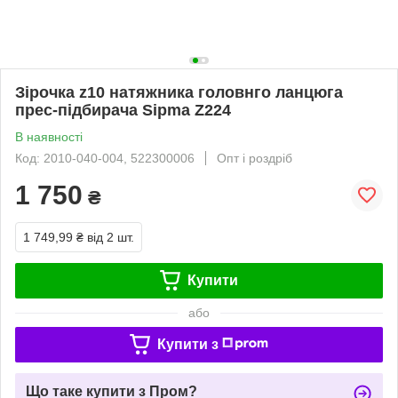
Зірочка z10 натяжника головнго ланцюга
прес-підбирача Sipma Z224
В наявності
Код: 2010-040-004, 522300006
Опт і роздріб
1 750
₴
1 749,99 ₴
від 2 шт.
Купити
або
Купити з
Що таке купити з Пром?