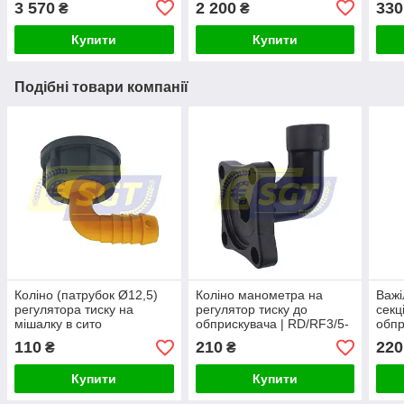
3 570
2 200
330
₴
₴
Купити
Купити
Подібні товари компанії
Коліно (патрубок Ø12,5)
Коліно манометра на
Важі
регулятора тиску на
регулятор тиску до
секц
мішалку в сито
обприскувача | RD/RF3/5-
обпр
27
110
210
220
₴
₴
Купити
Купити