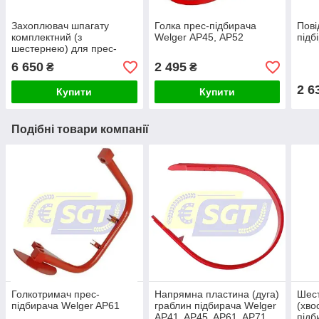
Захоплювач шпагату
Голка прес-підбирача
Пові
комплектний (з
Welger АР45, AP52
підб
шестернею) для прес-
підбирача Welger
6 650
2 495
₴
₴
2 6
Купити
Купити
Подібні товари компанії
Голкотримач прес-
Напрямна пластина (дуга)
Шест
підбирача Welger AP61
граблин підбирача Welger
(хво
AP41, AP45, AP61, AP71
підб