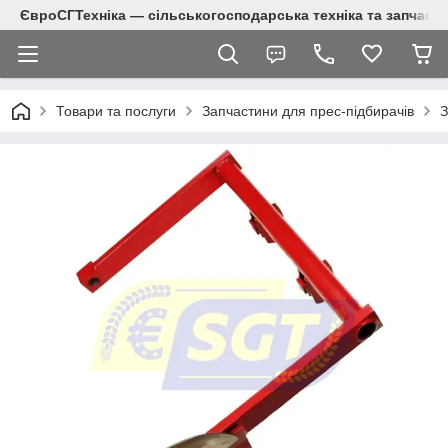
ЄвроСГТехніка — сільськогосподарська техніка та запчаст
Товари та послуги
Запчастини для прес-підбирачів
З