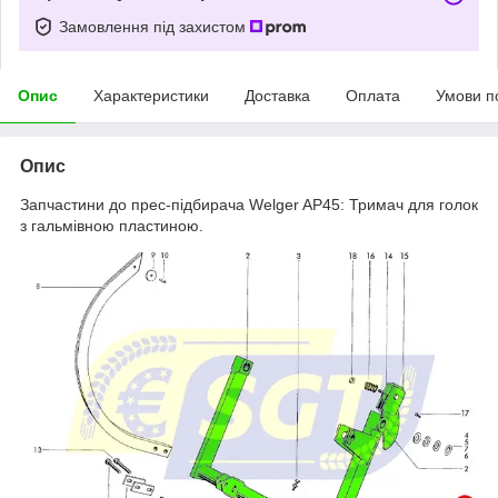
Замовлення під захистом
Опис
Характеристики
Доставка
Оплата
Умови п
Опис
Запчастини до прес-підбирача Welger AP45: Тримач для голок
з гальмівною пластиною.