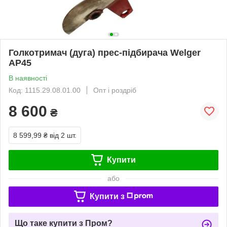
Голкотримач (дуга) прес-підбирача Welger
AP45
В наявності
Код: 1115.29.08.01.00
Опт і роздріб
8 600
₴
8 599,99 ₴
від 2 шт.
Купити
або
Купити з
Що таке купити з Пром?