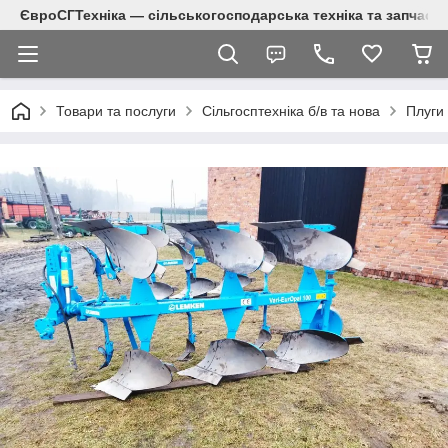
ЄвроСГТехніка — сільськогосподарська техніка та запчаст
Товари та послуги
Сільгосптехніка б/в та нова
Плуги