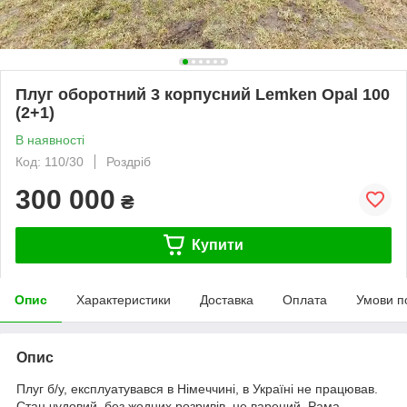
Плуг оборотний 3 корпусний Lemken Opal 100
(2+1)
В наявності
Код: 110/30
Роздріб
300 000
₴
Купити
Опис
Характеристики
Доставка
Оплата
Умови п
Опис
Плуг б/у, експлуатувався в Німеччині, в Україні не працював.
Стан чудовий, без жодних розривів, не варений. Рама