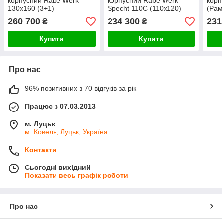
корпусний Rabe Werk
корпусний Rabe Werk
корп
130x160 (3+1)
Specht 110C (110x120)
(Рам
260 700
234 300
231
₴
₴
Купити
Купити
Про нас
96% позитивних з 70 відгуків за рік
Працює з 07.03.2013
м. Луцьк
м. Ковель, Луцьк, Україна
Контакти
Сьогодні вихідний
Показати весь графік роботи
Про нас