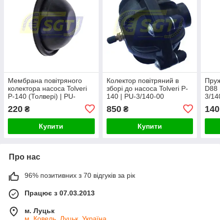
Мембрана повітряного
Колектор повітряний в
Пруж
колектора насоса Tolveri
зборі до насоса Tolveri P-
D88 
P-140 (Толвері) | PU-
140 | PU-3/140-00
3/14
3/140-03
220
850
140
₴
₴
Купити
Купити
Про нас
96% позитивних з 70 відгуків за рік
Працює з 07.03.2013
м. Луцьк
м. Ковель, Луцьк, Україна