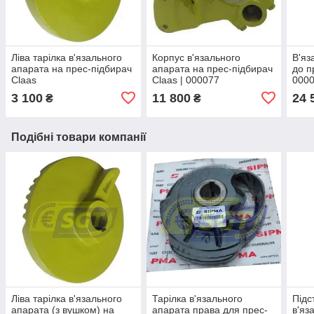
Ліва тарілка в'язального
Корпус в'язального
В'яз
апарата на прес-підбирач
апарата на прес-підбирач
до п
Claas
Claas | 000077
000
3 100
11 800
24 
₴
₴
Подібні товари компанії
Ліва тарілка в'язального
Тарілка в'язального
Підс
апарата (з вушком) на
апарата права для прес-
в'яз