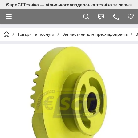
ЄвроСГТехніка — сільськогосподарська техніка та запчаст
Товари та послуги
Запчастини для прес-підбирачів
З