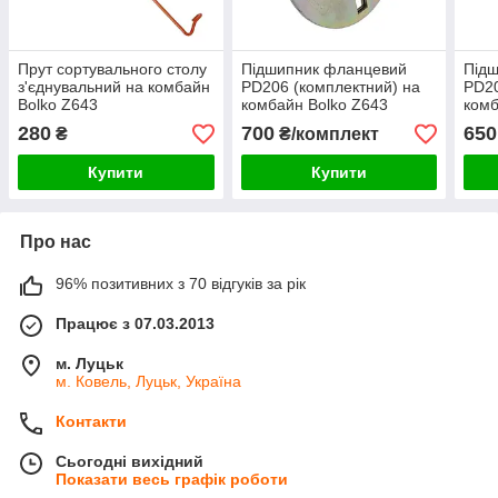
Прут сортувального столу
Підшипник фланцевий
Під
з'єднувальний на комбайн
PD206 (комплектний) на
PD20
Bolko Z643
комбайн Bolko Z643
комб
280
700
650
₴
₴/комплект
Купити
Купити
Про нас
96% позитивних з 70 відгуків за рік
Працює з 07.03.2013
м. Луцьк
м. Ковель, Луцьк, Україна
Контакти
Сьогодні вихідний
Показати весь графік роботи