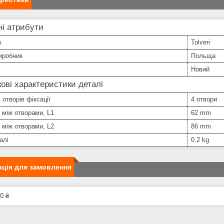
і атрибути
к
Tolveri
иробник
Польща
Новий
ові характеристики деталі
 отворів фіксації
4 отвори
 між отворами, L1
62 mm
 між отворами, L2
86 mm
алі
0.2 kg
ція для замовлення
0 ₴