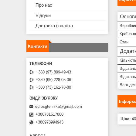
Про нас
Відгуки
Основн
Доставка і оплата
Виробни
Країна в
Стан
Контакти
Додатк
Кількість
Відстань
+380 (97) 899-49-43
Відстань
+380 (95) 228-05-06
Вага дет
+380 (73) 161-78-80
Інформа
eurosgtehnika@gmail.com
+380731617880
Ціна:
40
+380978994943