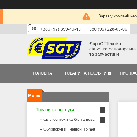
Зараз у компанії не
+380 (97) 899-49-43
+380 (95) 228-05-06
ЄвроСГТехніка —
сільськогосподарська 
та запчастини
ГОЛОВНА
ТОВАРИ ТА ПОСЛУГИ
ПРО НА
Товари та послуги
Сільгосптехніка б/в та нова
Обприскувачі навісні Tolmet