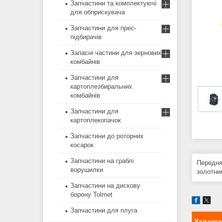
Запчастини та комплектуючі
для обприскувача
Запчастини для прес-
підбирачів
Запасні частини для зернових
комбайнів
Запчастини для
картоплезбиральних
комбайнів
Запчастини для
картоплекопачок
Запчастини до роторних
косарок
Запчастини на граблі
Передня
ворушилки
золотни
Запчастини на дискову
борону Tolmet
Запчастини для плуга
Характ