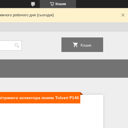
Кошик
жчого робочого дня (сьогодні).
Кошик
ітряного колектора помпи Tolveri P140