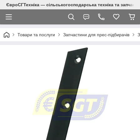
ЄвроСГТехніка — сільськогосподарська техніка та запчаст
Товари та послуги
Запчастини для прес-підбирачів
З