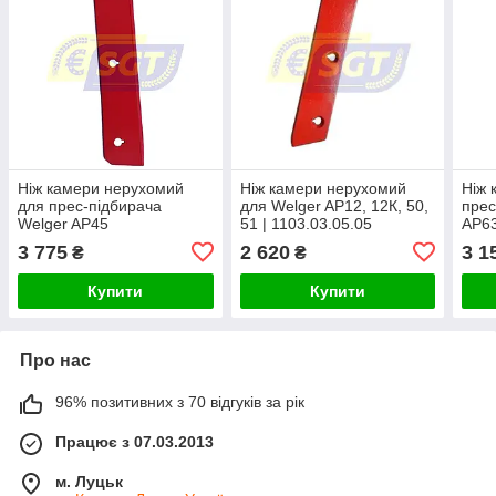
Ніж камери нерухомий
Ніж камери нерухомий
Ніж 
для прес-підбирача
для Welger AP12, 12К, 50,
прес
Welger AP45
51 | 1103.03.05.05
AP63
AP8
3 775
2 620
3 1
₴
₴
Купити
Купити
Про нас
96% позитивних з 70 відгуків за рік
Працює з 07.03.2013
м. Луцьк