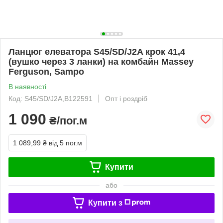
Ланцюг елеватора S45/SD/J2A крок 41,4
(вушко через 3 ланки) на комбайн Massey
Ferguson, Sampo
В наявності
Код: S45/SD/J2A,B122591
Опт і роздріб
1 090
₴/пог.м
1 089,99 ₴
від 5 пог.м
Купити
або
Купити з