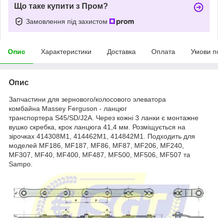
Що таке купити з Пром?
Замовлення під захистом
Опис
Характеристики
Доставка
Оплата
Умови п
Опис
Запчастини для зернового/колосового элеватора
комбайна Massey Ferguson - ланцюг
транспортера S45/SD/J2A. Через кожні 3 ланки є монтажне
вушко скребка, крок ланцюга 41,4 мм. Розміщується на
зірочках 414308М1, 414462М1, 414842М1. Подходить для
моделей MF186, MF187, MF86, MF87, MF206, MF240,
MF307, MF40, MF400, MF487, MF500, MF506, MF507 та
Sampo.