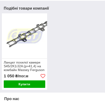
Подібні товари компанії
Ланцюг похилої камери
S45/2K1/J2A (p=41,4) на
комбайн Massey Ferguson
1 050
₴/пог.м
Купити
Про нас