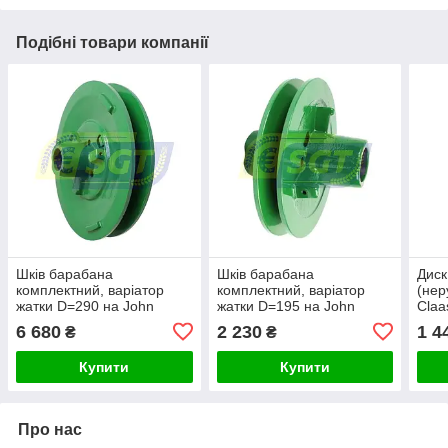
Подібні товари компанії
Шків барабана
Шків барабана
Диск
комплектний, варіатор
комплектний, варіатор
(нер
жатки D=290 на John
жатки D=195 на John
Claa
Deere | Z10729, Z10730
Deere | Z10077, Z10078
6 680
2 230
1 4
₴
₴
Купити
Купити
Про нас