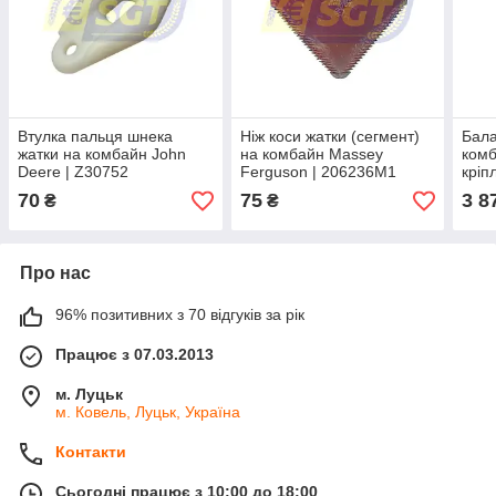
Втулка пальця шнека
Ніж коси жатки (сегмент)
Бала
жатки на комбайн John
на комбайн Massey
комб
Deere | Z30752
Ferguson | 206236M1
кріп
70
75
3 8
₴
₴
Про нас
96% позитивних з 70 відгуків за рік
Працює з 07.03.2013
м. Луцьк
м. Ковель, Луцьк, Україна
Контакти
Сьогодні працює з 10:00 до 18:00