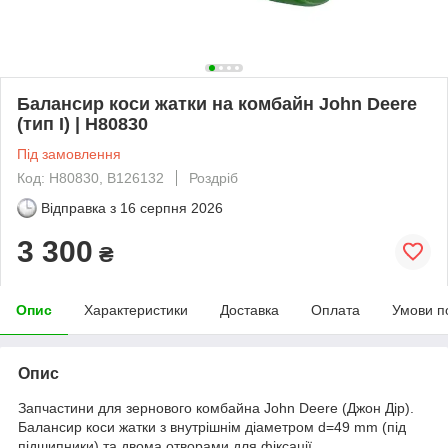
Балансир коси жатки на комбайн John Deere
(тип I) | H80830
Під замовлення
Код: H80830, B126132
Роздріб
Відправка з
16 серпня 2026
3 300
₴
Опис
Характеристики
Доставка
Оплата
Умови п
Опис
Запчастини для зернового комбайна John Deere (Джон Дір).
Балансир коси жатки з внутрішнім діаметром d=49 mm (під
підшипники) та двома отворами для фіксації.