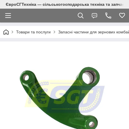
ЄвроСГТехніка — сільськогосподарська техніка та запчаст
Товари та послуги
Запасні частини для зернових комба