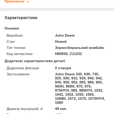
Приховати
Характеристики
Основні
Виробник
John Deere
Стан
Новий
Тип техніки
Зернозбиральний комбайн
Код запчастини
H80830, Z11232
Додаткові характеристики деталі
Додаткова фіксація
2 отвори
Застосування
John Deere 330, 630, 730,
925, 930, 932, 935, 940, 942,
945, 950, 952, 955, 960, 965,
965H, 968H, 970, 975,
975HY/4, 985, 985HY4, 1032,
1042, 1052, 1055, 1065,
1068H, 1072, 1075, 1075HY/4,
1085
Діаметр внутрішній, d
49 mm