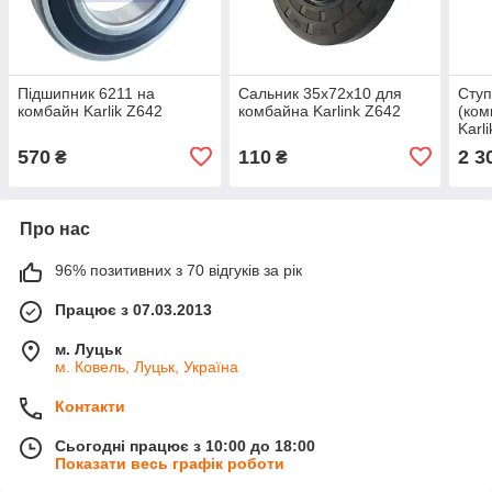
Підшипник 6211 на
Сальник 35x72х10 для
Ступ
комбайн Karlik Z642
комбайна Karlink Z642
(ком
Karl
570
110
2 3
₴
₴
Про нас
96% позитивних з 70 відгуків за рік
Працює з 07.03.2013
м. Луцьк
м. Ковель, Луцьк, Україна
Контакти
Сьогодні працює з 10:00 до 18:00
Показати весь графік роботи