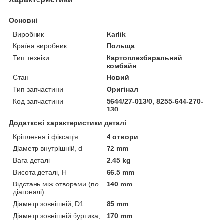
Основні
Виробник
Karlik
Країна виробник
Польща
Тип техніки
Картоплезбиральний
комбайн
Стан
Новий
Тип запчастини
Оригінал
Код запчастини
5644/27-013/0, 8255-644-270-
130
Додаткові характеристики деталі
Кріплення і фіксація
4 отвори
Діаметр внутрішній, d
72 mm
Вага деталі
2.45 kg
Висота деталі, H
66.5 mm
Відстань між отворами (по
140 mm
діагоналі)
Діаметр зовнішній, D1
85 mm
Діаметр зовнішній буртика,
170 mm