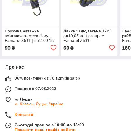
Пружина натяжна
Ланка з'єднувальна 12В/
Ланк
вмикаючого механізму
р=19,05 на тюкопрес
р=25
Famarol Z511 | 551100757
Famarol Z511
Fama
90
60
160
₴
₴
Про нас
96% позитивних з 70 відгуків за рік
Працює з 07.03.2013
м. Луцьк
м. Ковель, Луцьк, Україна
Контакти
Сьогодні працює з 10:00 до 18:00
Показати весь графік роботи