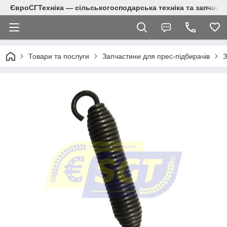
ЄвроСГТехніка — сільськогосподарська техніка та запчаст
Товари та послуги
Запчастини для прес-підбирачів
З