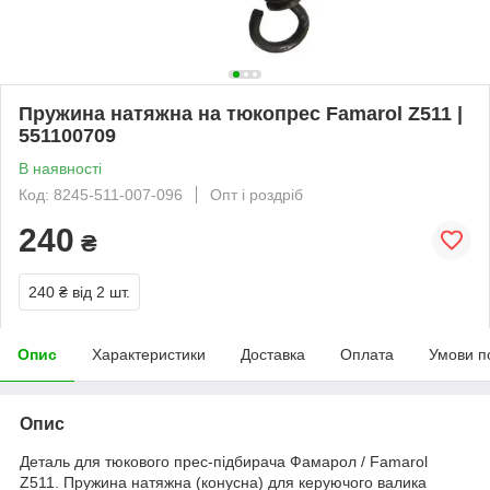
Пружина натяжна на тюкопрес Famarol Z511 |
551100709
В наявності
Код: 8245-511-007-096
Опт і роздріб
240
₴
240 ₴
від 2 шт.
Опис
Характеристики
Доставка
Оплата
Умови п
Опис
Деталь для тюкового прес-підбирача Фамарол / Famarol
Z511. Пружина натяжна (конусна) для керуючого валика