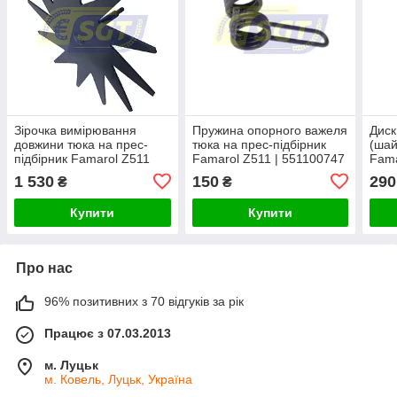
Зірочка вимірювання
Пружина опорного важеля
Диск
довжини тюка на прес-
тюка на прес-підбірник
(шай
підбірник Famarol Z511
Famarol Z511 | 551100747
Fama
<unk> 551100819
1 530
150
290
₴
₴
Купити
Купити
Про нас
96% позитивних з 70 відгуків за рік
Працює з 07.03.2013
м. Луцьк
м. Ковель, Луцьк, Україна