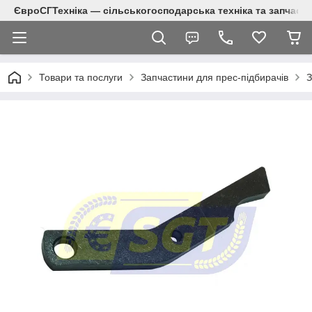
ЄвроСГТехніка — сільськогосподарська техніка та запчаст
Товари та послуги
Запчастини для прес-підбирачів
З