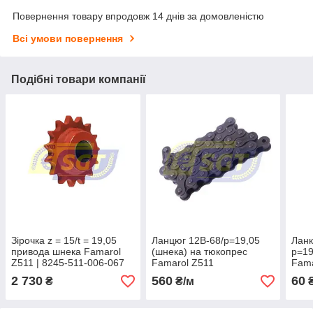
Повернення товару впродовж 14 днів за домовленістю
Всі умови повернення
Подібні товари компанії
Зірочка z = 15/t = 19,05
Ланцюг 12В-68/р=19,05
Ланк
привода шнека Famarol
(шнека) на тюкопрес
р=19
Z511 | 8245-511-006-067
Famarol Z511
Fama
2 730
560
60
₴
₴/м