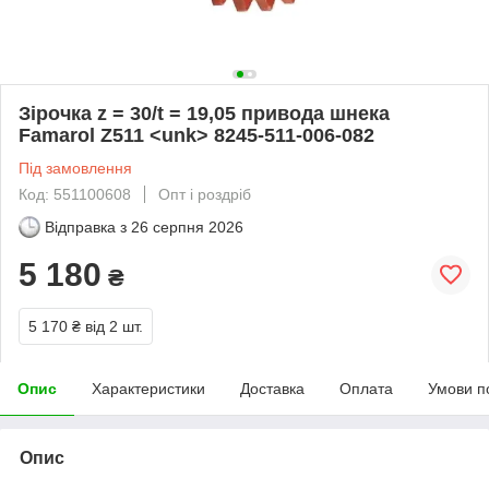
Зірочка z = 30/t = 19,05 привода шнека
Famarol Z511 <unk> 8245-511-006-082
Під замовлення
Код: 551100608
Опт і роздріб
Відправка з
26 серпня 2026
5 180
₴
5 170 ₴
від 2 шт.
Опис
Характеристики
Доставка
Оплата
Умови п
Опис