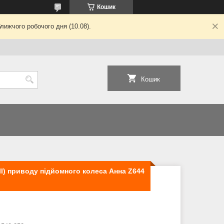
Кошик
лижчого робочого дня (10.08).
Кошик
II) приводу підйомного колеса Анна Z644