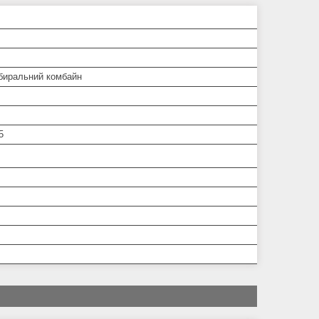
биральний комбайн
5