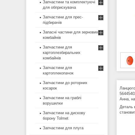
Запчастини та комплектуючі
для обприскувача
Запчастини для прес-
підбирачів
Запасні частини для зернових
комбайнів
Запчастини для
картоплезбиральних
комбайнів
Запчастини для
картоплекопачок
Запчастини до роторних
косарок
Ланцюго
5644540
Запчастини на граблі
Анна, на
ворушилки
Деталь 
станови
Запчастини на дискову
борону Tolmet
Запчастини для плуга