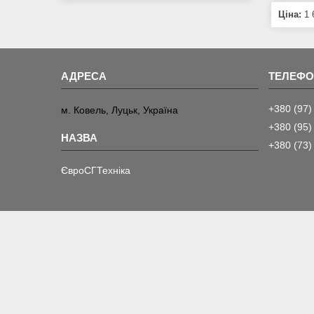
Ціна:
1 
+380 (97)
м. Ковель, Луцьк, Україна
+380 (95)
+380 (73)
ЄвроСГТехніка