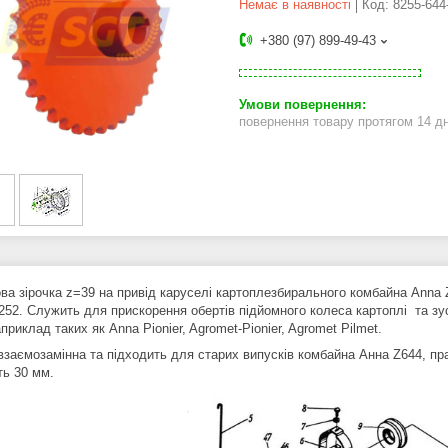
Немає в наявності
Код:
8255-644
+380 (97) 899-49-43
повернення товару протягом 14 д
ва зірочка z=39 на привід каруселі картоплезбирального комбайна Anna 
252. Служить для прискорення обертів підйомного колеса картоплі та зу
приклад таких як Anna Pionier, Agromet-Pionier, Agromet Pilmet.
взаємозамінна та підходить для старих випусків комбайна Анна Z644, п
ть 30 мм.