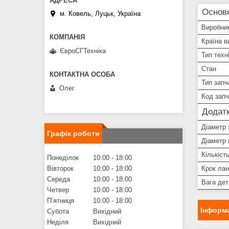
Основ
м. Ковель, Луцьк, Україна
Виробни
Країна в
ЄвроСГТехніка
Тип техн
Стан
Тип запч
Олег
Код зап
Додатк
Діаметр 
Графік роботи
Діаметр 
Кількість
Понеділок
10:00
18:00
Вівторок
10:00
18:00
Крок лан
Середа
10:00
18:00
Вага дет
Четвер
10:00
18:00
Пʼятниця
10:00
18:00
Інформа
Субота
Вихідний
Неділя
Вихідний