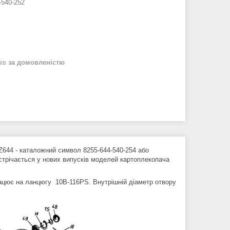
-540-252
нів
за домовленістю
Z644 - каталожний символ 8255-644-540-254 або
стрічається у нових випусків моделей картоплекопача
рацює на ланцюгу 10В-116PS. Внутрішній діаметр отвору