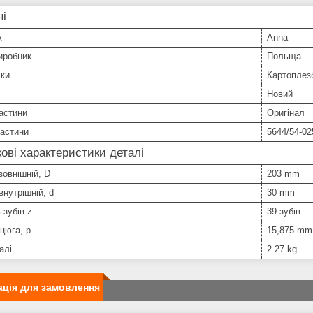
ні
к
Anna
иробник
Польща
іки
Картоплез
Новий
астини
Оригінал
частини
5644/54-02
ові характеристики деталі
зовнішній, D
203 mm
внутрішній, d
30 mm
 зубів z
39 зубів
цюга, p
15,875 mm
алі
2.27 kg
ція для замовлення