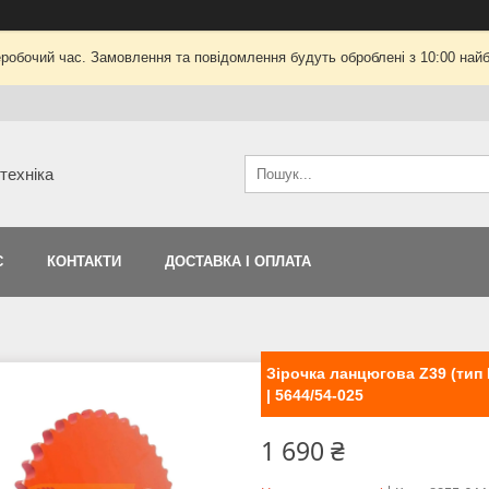
еробочий час. Замовлення та повідомлення будуть оброблені з 10:00 найб
техніка
С
КОНТАКТИ
ДОСТАВКА І ОПЛАТА
Зірочка ланцюгова Z39 (тип 
| 5644/54-025
1 690 ₴