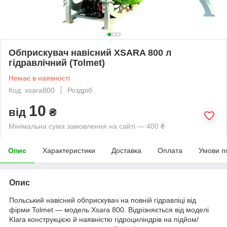
Обприскувач навісний XSARA 800 л
гідравлічний (Tolmet)
Немає в наявності
Код: xsara800
Роздріб
10
від
₴
Мінімальна сума замовлення на сайті — 400 ₴
Опис
Характеристики
Доставка
Оплата
Умови п
Опис
Польський навісний обприскувач на повній гідравліці від
фірми Tolmet — модель Xsara 800. Відрізняється від моделі
Klara конструкцією й наявністю гідроциліндрів на підйом/