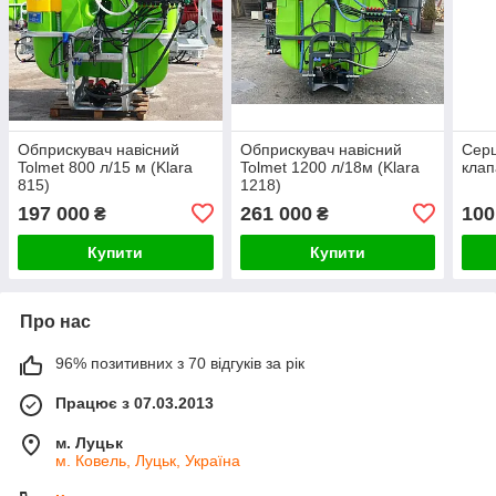
Обприскувач навісний
Обприскувач навісний
Серц
Tolmet 800 л/15 м (Klara
Tolmet 1200 л/18м (Klara
клап
815)
1218)
197 000
261 000
100
₴
₴
Купити
Купити
Про нас
96% позитивних з 70 відгуків за рік
Працює з 07.03.2013
м. Луцьк
м. Ковель, Луцьк, Україна