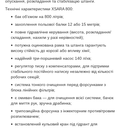
опускання, розкладання та стабілізацію штанги.
Технічні характеристики XSARA 800:
бак об'ємом на 800 літрів;
захоплення польової балки 12 або 15 метрів;
повне гідравлічне керування (висота, розкладання/
складання, нахили у разі нерівностей);
потужна оцинкована рама та штанга гарантують
високу стійкість до корозії або впливу хімії;
надійний три-поршневий насос 140 л/хв;
регулятор тиску з компенсаторами, для підтримки
стабільного постійного натиску незалежно від кількості
робочих секцій;
система тонкого очищення перед форсунками з
блока лінійних фільтрів;
є омивач бака — для очищення всієї системи, бачок
для миття рук, зручна драбинка;
трипозиційна форсунка з інжекторним противітровим
розпилювачем;
встановлений кульовий кран під гідрант для