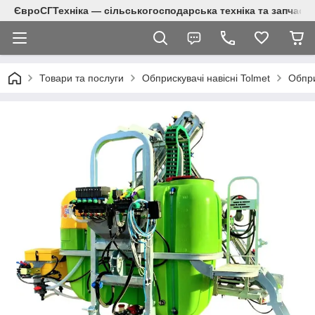
ЄвроСГТехніка — сільськогосподарська техніка та запчаст
Товари та послуги
Обприскувачі навісні Tolmet
Обпри