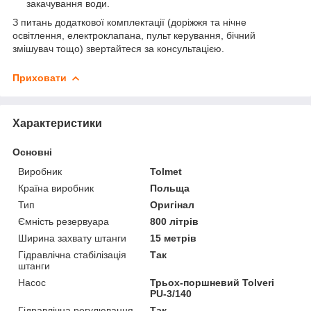
закачування води.
З питань додаткової комплектації (доріжжя та нічне
освітлення, електроклапана, пульт керування, бічний
змішувач тощо) звертайтеся за консультацією.
Приховати
Характеристики
Основні
Виробник
Tolmet
Країна виробник
Польща
Тип
Оригінал
Ємність резервуара
800 літрів
Ширина захвату штанги
15 метрів
Гідравлічна стабілізація
Так
штанги
Насос
Трьох-поршневий Tolveri
PU-3/140
Гідравлічна регулювання
Так