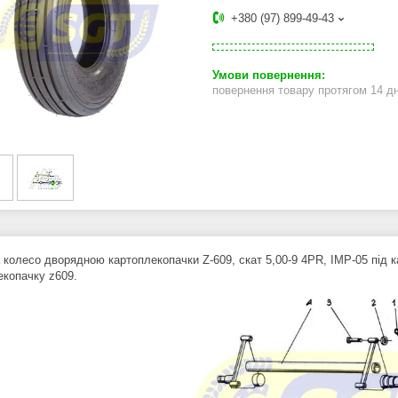
+380 (97) 899-49-43
повернення товару протягом 14 д
 колесо дворядною картоплекопачки Z-609, скат 5,00-9 4PR, IMP-05 під к
екопачку z609.