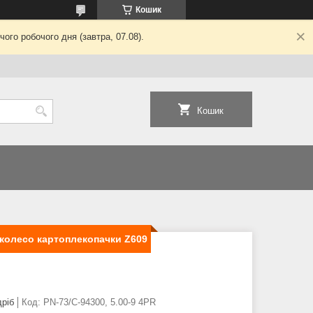
Кошик
ого робочого дня (завтра, 07.08).
Кошик
а колесо картоплекопачки Z609
дріб
Код:
PN-73/C-94300, 5.00-9 4PR