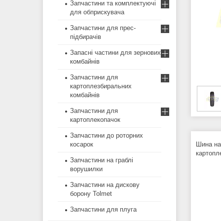
Запчастини та комплектуючі
для обприскувача
Запчастини для прес-
підбирачів
Запасні частини для зернових
комбайнів
Запчастини для
картоплезбиральних
комбайнів
Запчастини для
картоплекопачок
Запчастини до роторних
косарок
Шина на
картопл
Запчастини на граблі
ворушилки
Запчастини на дискову
борону Tolmet
Запчастини для плуга