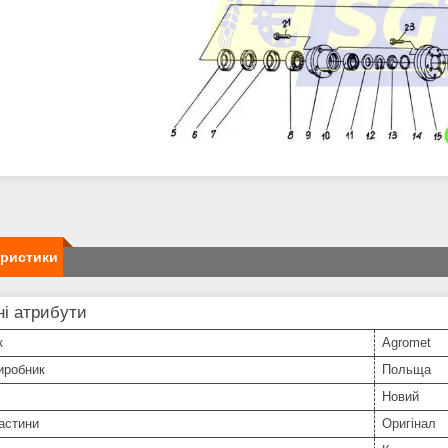
еристики
і атрибути
к
Agromet
иробник
Польща
Новий
астини
Оригінал