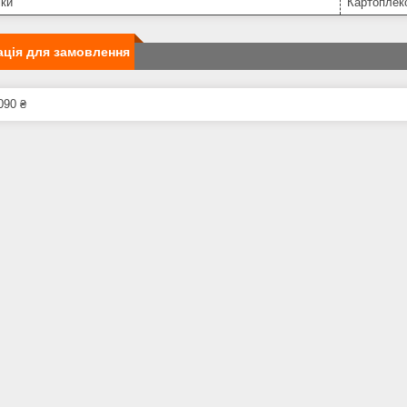
іки
Картоплек
ція для замовлення
090 ₴