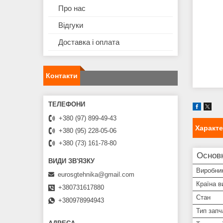
Про нас
Відгуки
Доставка і оплата
Контакти
+380 (97) 899-49-43
Характ
+380 (95) 228-05-06
+380 (73) 161-78-80
Основн
Виробни
eurosgtehnika@gmail.com
Країна в
+380731617880
Стан
+380978994943
Тип запч