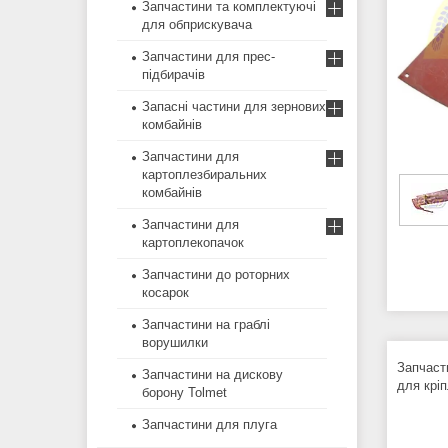
Запчастини та комплектуючі
для обприскувача
Запчастини для прес-
підбирачів
Запасні частини для зернових
комбайнів
Запчастини для
картоплезбиральних
комбайнів
Запчастини для
картоплекопачок
Запчастини до роторних
косарок
Запчастини на граблі
ворушилки
Запчаст
Запчастини на дискову
для крі
борону Tolmet
Запчастини для плуга