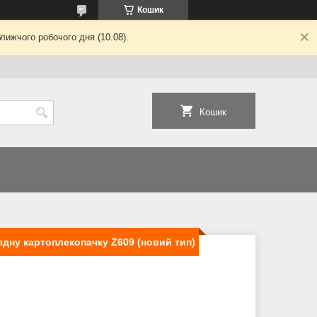
Кошик
лижчого робочого дня (10.08).
Кошик
ядну картоплекопачку Z609 (новий тип)