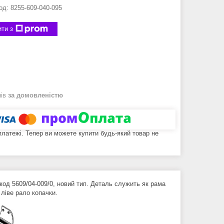
од:
8255-609-040-095
ти з
нів
за домовленістю
 платежі. Тепер ви можете купити будь-який товар не
код 5609/04-009/0, новий тип. Деталь служить як рама
ліве рало копачки.