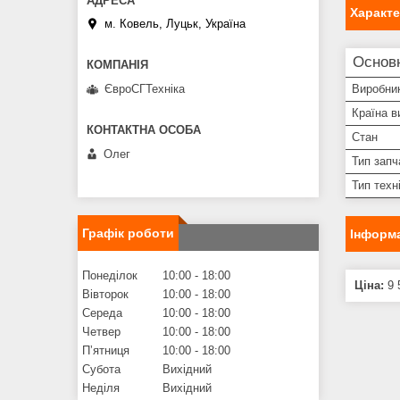
Характ
м. Ковель, Луцьк, Україна
Основн
ЄвроСГТехніка
Виробни
Країна в
Стан
Олег
Тип запч
Тип техн
Графік роботи
Інформа
Понеділок
10:00
18:00
Ціна:
9 
Вівторок
10:00
18:00
Середа
10:00
18:00
Четвер
10:00
18:00
Пʼятниця
10:00
18:00
Субота
Вихідний
Неділя
Вихідний