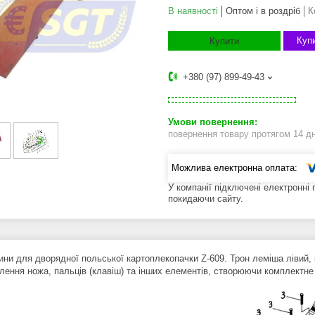
В наявності
Оптом і в роздріб
К
Купи
Купити
+380 (97) 899-49-43
повернення товару протягом 14 д
У компанії підключені електронні
покидаючи сайту.
ини для дворядної польської картоплекопачки Z-609. Трон леміша лівий, 
плення ножа, пальців (клавіш) та інших елементів, створюючи комплектне 