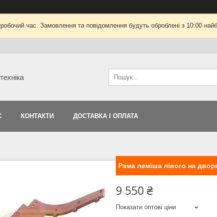
еробочий час. Замовлення та повідомлення будуть оброблені з 10:00 найб
техніка
С
КОНТАКТИ
ДОСТАВКА І ОПЛАТА
Рама леміша лівого на двор
9 550 ₴
Показати оптові ціни