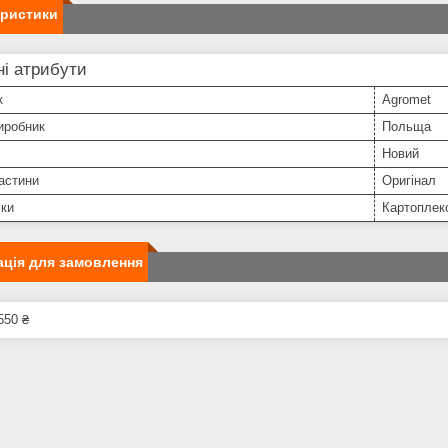
еристики
і атрибути
к
Agromet
иробник
Польща
Новий
астини
Оригінал
іки
Картоплек
ція для замовлення
550 ₴