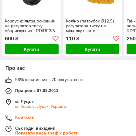
Корпус фільтра основний
Коліно (патрубок Ø12,5)
Гайк
на регулятор тиску
регулятора тиску на
регу
обприскувача | RD/RF3/5-
мішалку в сито
RD/R
15
600
110
250
₴
₴
Купити
Купити
Про нас
96% позитивних з 70 відгуків за рік
Працює з 07.03.2013
м. Луцьк
м. Ковель, Луцьк, Україна
Контакти
Сьогодні вихідний
Показати весь графік роботи