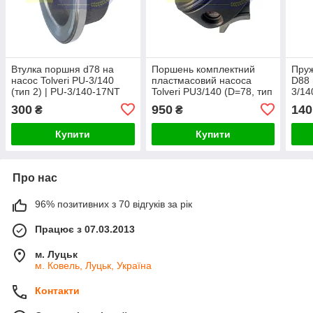
Втулка поршня d78 на
Поршень комплектний
Пруж
насос Tolveri PU-3/140
пластмасовий насоса
D88 
(тип 2) | PU-3/140-17NT
Tolveri PU3/140 (D=78, тип
3/14
3)
300
950
140
₴
₴
Купити
Купити
Про нас
96% позитивних з 70 відгуків за рік
Працює з 07.03.2013
м. Луцьк
м. Ковель, Луцьк, Україна
Контакти