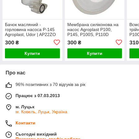
Бачок масляний -
Мембрана силіконова на
Всмо
горловина насоса P-145
насос Agroplast P100,
трій
Agroplast, Udor | AP22ZO
P145, P100S, P110D
P100
(оригінал) | AP20MT
300
300
310
₴
₴
Купити
Купити
Про нас
96% позитивних з 70 відгуків за рік
Працює з 07.03.2013
м. Луцьк
м. Ковель, Луцьк, Україна
Контакти
Сьогодні вихідний
Показати весь графік роботи