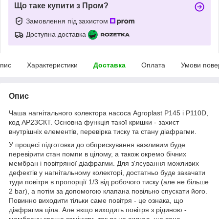
Що таке купити з Пром?
Замовлення під захистом
Доступна доставка
пис
Характеристики
Доставка
Оплата
Умови пове
Опис
Чаша нагнітального колектора насоса Agroplast P145 і P110D,
код АР23СКТ. Основна функція такої кришки - захист
внутрішніх елементів, перевірка тиску та стану діафрагми.
У процесі підготовки до обприскування важливим буде
перевірити стан помпи в цілому, а також окремо бічних
мембран і повітряної діафрагми. Для з'ясування можливих
дефектів у нагнітальному колекторі, достатньо буде закачати
туди повітря в пропорції 1/3 від робочого тиску (але не більше
2 bar), а потім за допомогою клапана повільно спускати його.
Повинно виходити тільки саме повітря - це ознака, що
діафрагма ціла. Але якщо виходить повітря з рідиною -
мембрану краще замінити, так як це сигнал, що вона