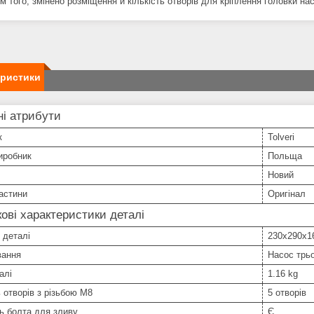
рім того, змінено розміщення й кількість отворів для кріплення головки нас
еристики
і атрибути
к
Tolveri
иробник
Польща
Новий
астини
Оригінал
ові характеристики деталі
 деталі
230х290х1
вання
Насос трьо
алі
1.16 kg
ь отворів з різьбою М8
5 отворів
ь болта для зливу
Є