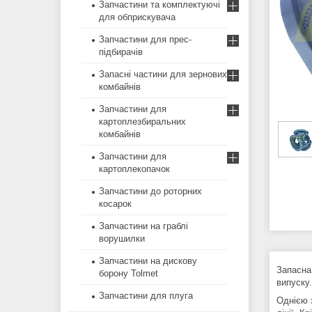
Запчастини та комплектуючі
для обприскувача
Запчастини для прес-
підбирачів
Запасні частини для зернових
комбайнів
Запчастини для
картоплезбиральних
комбайнів
Запчастини для
картоплекопачок
Запчастини до роторних
косарок
Запчастини на граблі
ворушилки
Запчастини на дискову
Запасна
борону Tolmet
випуску.
Запчастини для плуга
Однією з