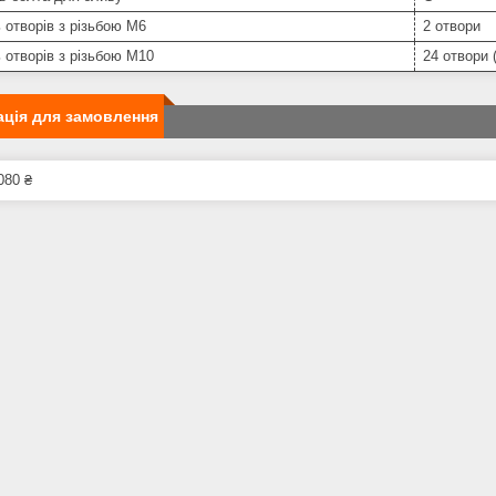
ь отворів з різьбою М6
2 отвори
ь отворів з різьбою М10
24 отвори 
ція для замовлення
080 ₴