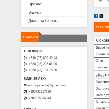
лінії. К
Про нас
Відгуки
Доставка і оплата
Характ
Контакти
Основн
Виробни
Країна в
+380 (97) 899-49-43
Стан
+380 (95) 228-05-06
Тип запч
+380 (73) 161-78-80
Додатк
Габарити
eurosgtehnika@gmail.com
Застосу
+380731617880
Вага дет
+380978994943
Кількіст
Наявніст