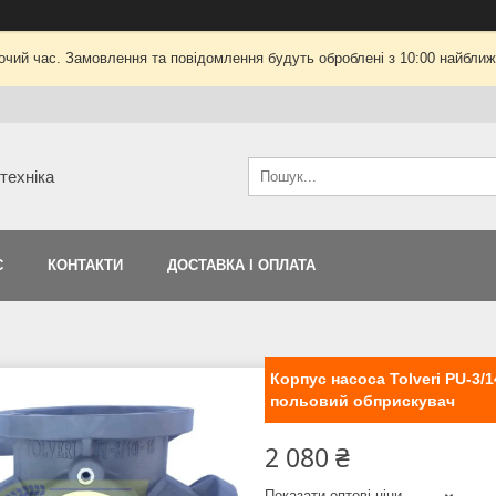
очий час. Замовлення та повідомлення будуть оброблені з 10:00 найближч
техніка
С
КОНТАКТИ
ДОСТАВКА І ОПЛАТА
Корпус насоса Tolveri PU-3/
польовий обприскувач
2 080 ₴
Показати оптові ціни