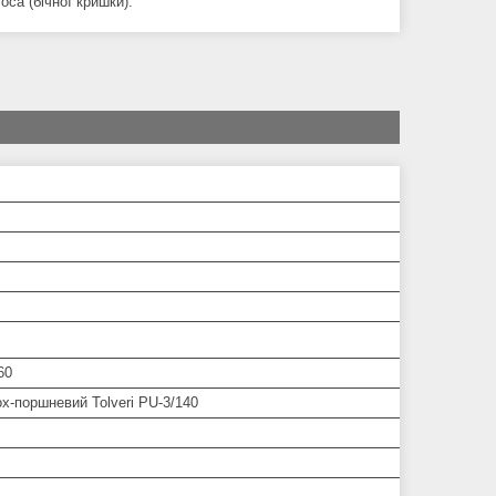
оса (бічної кришки).
60
х-поршневий Tolveri PU-3/140